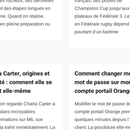
es rocheux, des dénivelés
français, des poules de
et des étapes longues en
Champions Cup jusqu’aux
ne. Quand on réalise,
plateaux de Fédérale 3. Le 
 en pleine préparation ou
en Fédérale rugby dépend
pourtant d’un barème
 Carter, origines et
Comment changer m
ité : comment elle se
mot de passe sur mo
it elle-même
compte portail Orang
on regarde Charla Carter à
Modifier le mot de passe d
 dans Incroyables
compte portail Orange pre
ormations sur M6, son
quelques minutes depuis l
la trahit immédiatement. La
client. La procédure elle-