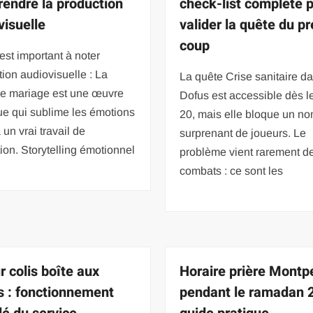
endre la production
check-list complète 
visuelle
valider la quête du p
coup
est important à noter
ion audiovisuelle : La
La quête Crise sanitaire d
de mariage est une œuvre
Dofus est accessible dès l
que qui sublime les émotions
20, mais elle bloque un n
 un vrai travail de
surprenant de joueurs. Le
tion. Storytelling émotionnel
problème vient rarement d
combats : ce sont les
r colis boîte aux
Horaire prière Montpe
es : fonctionnement
pendant le ramadan 