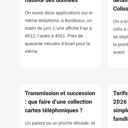
fiabilité des données
détail
Colis
On ouvre deux applications sur le
même téléphone, à Bordeaux, un
On a to
matin de juin. L’une affiche Fajr à
colis à
4h12, l’autre à 4h51. Près de
se dépl
quarante minutes d’écart pour la
le poin
même
avant
Transmission et succession
Tarif
: que faire d’une collection
2026 
cartes téléphoniques ?
simpl
famil
Un parent ou un proche décède, et