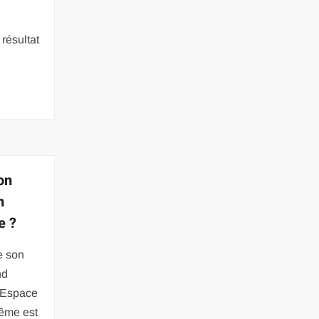
résultat
on
n
e ?
e son
nd
’Espace
même est