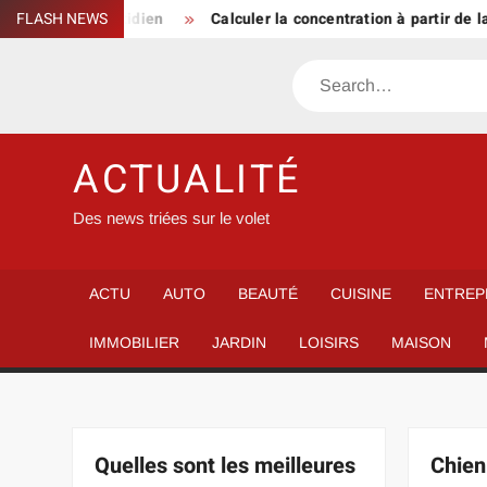
Skip
yle au quotidien
FLASH NEWS
Calculer la concentration à partir de la mas
to
content
Search
ACTUALITÉ
Des news triées sur le volet
ACTU
AUTO
BEAUTÉ
CUISINE
ENTREP
IMMOBILIER
JARDIN
LOISIRS
MAISON
Quelles sont les meilleures
Chien