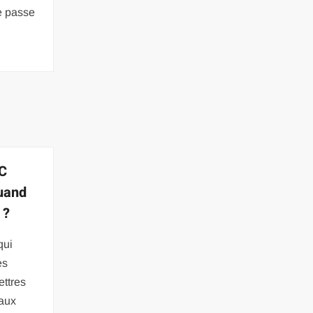
se passe
PC
quand
 ?
qui
es
ettres
 aux