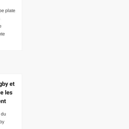
e plate
s
e
nte
gby et
e les
ent
e du
gby