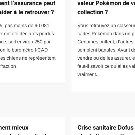
nt l’assurance peut
valeur Pokémon de v
ider à le retrouver ?
collection ?
5, pas moins de 90 081
Vous retrouvez un classeu
x ont été déclarés perdus
cartes Pokémon dans un p
ce, soit environ 250 par
Certaines brillent, d’autres
lon le baromètre I-CAD
semblent banales. Avant d
es chiens ne représentent
vendre ou de les assurer, 
fraction
faut-il savoir ce qu’elles va
vraiment.
ent mieux
Crise sanitaire Dofus 