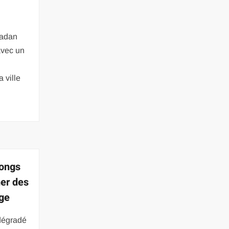
madan
avec un
a
 ville
longs
er des
ge
dégradé