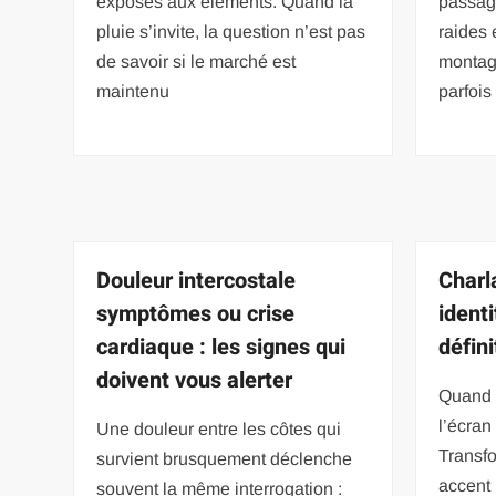
exposés aux éléments. Quand la
passag
pluie s’invite, la question n’est pas
raides 
de savoir si le marché est
montag
maintenu
parfois
Douleur intercostale
Charla
symptômes ou crise
ident
cardiaque : les signes qui
défin
doivent vous alerter
Quand 
l’écran
Une douleur entre les côtes qui
Transf
survient brusquement déclenche
accent 
souvent la même interrogation :