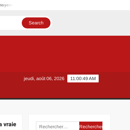
nnes comme Vendôme pour ceux qui fuient les grandes métropoles
jeudi, août 06, 2026
11:00:50 AM
 vraie
Rechercher :