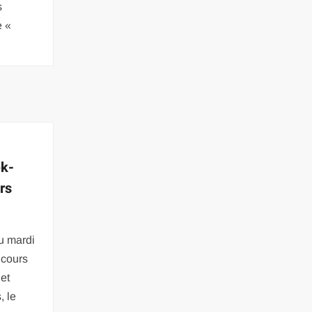
s
e «
ek-
rs
au mardi
 cours
let
, le