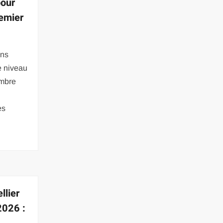
pour
remier
ans
e niveau
ombre
es
llier
2026 :