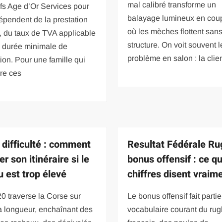
mal calibré transforme un
ifs Age d’Or Services pour
balayage lumineux en coup
pendent de la prestation
où les mèches flottent san
, du taux de TVA applicable
structure. On voit souvent l
a durée minimale de
problème en salon : la clie
tion. Pour une famille qui
re ces
difficulté : comment
Resultat Fédérale Ru
r son itinéraire si le
bonus offensif : ce qu
u est trop élevé
chiffres disent vraim
0 traverse la Corse sur
Le bonus offensif fait parti
a longueur, enchaînant des
vocabulaire courant du ru