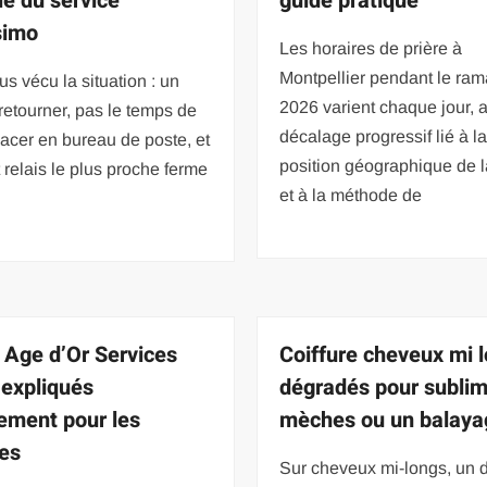
lé du service
guide pratique
simo
Les horaires de prière à
Montpellier pendant le ra
us vécu la situation : un
2026 varient chaque jour, 
 retourner, pas le temps de
décalage progressif lié à l
acer en bureau de poste, et
position géographique de la
t relais le plus proche ferme
et à la méthode de
s Age d’Or Services
Coiffure cheveux mi 
expliqués
dégradés pour sublim
ement pour les
mèches ou un balaya
les
Sur cheveux mi-longs, un 