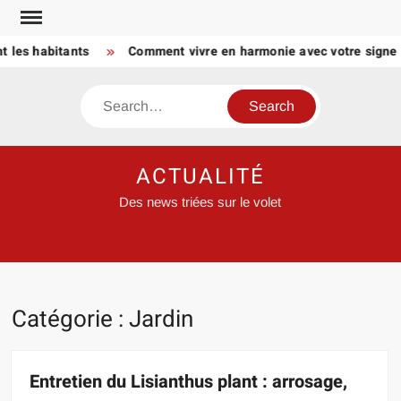
Skip
to
s habitants
Comment vivre en harmonie avec votre signe astr
content
Search
ACTUALITÉ
Des news triées sur le volet
Catégorie :
Jardin
Entretien du Lisianthus plant : arrosage,