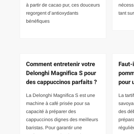
à partir de cacao pur, ces douceurs
nécessi
regorgent d’antioxydants
tant su
bénéfiques
Comment entretenir votre
Faut-i
Delonghi Magnifica S pour
pomme
des cappuccinos parfaits ?
pour u
La Delonghi Magnifica S est une
La tarti
machine à café prisée pour sa
savoyar
capacité à préparer des
des déb
cappuccinos dignes des meilleurs
prépara
baristas. Pour garantir une
réguliè