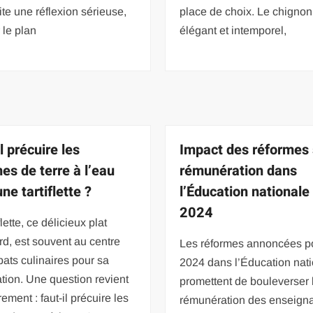
te une réflexion sérieuse,
place de choix. Le chignon
r le plan
élégant et intemporel,
l précuire les
Impact des réformes 
s de terre à l’eau
rémunération dans
ne tartiflette ?
l’Éducation nationale
2024
flette, ce délicieux plat
d, est souvent au centre
Les réformes annoncées p
ats culinaires pour sa
2024 dans l’Éducation nat
tion. Une question revient
promettent de bouleverser 
rement : faut-il précuire les
rémunération des enseigna