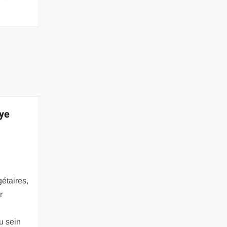
aye
étaires,
r
u sein