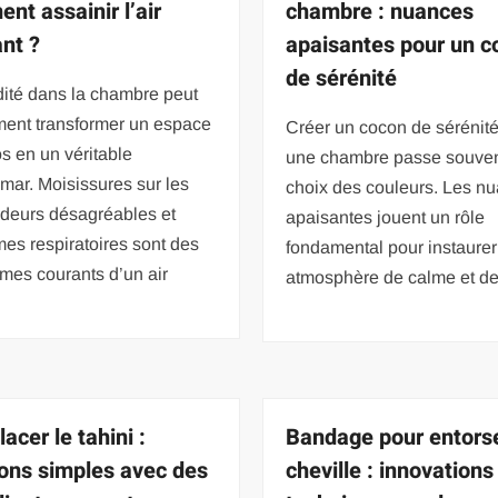
nt assainir l’air
chambre : nuances
nt ?
apaisantes pour un c
de sérénité
dité dans la chambre peut
ment transformer un espace
Créer un cocon de sérénit
s en un véritable
une chambre passe souvent
mar. Moisissures sur les
choix des couleurs. Les n
odeurs désagréables et
apaisantes jouent un rôle
es respiratoires sont des
fondamental pour instaure
mes courants d’un air
atmosphère de calme et d
acer le tahini :
Bandage pour entorse
ions simples avec des
cheville : innovations