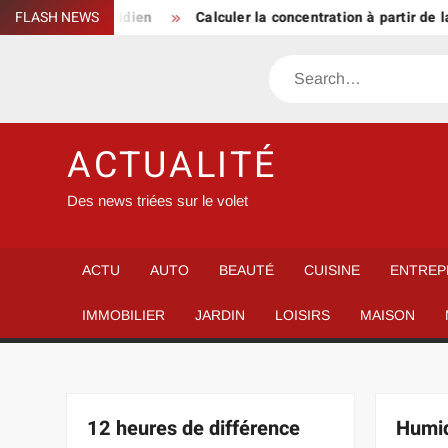
Skip
le au quotidien
FLASH NEWS
Calculer la concentration à partir de la mass
to
content
Search
ACTUALITÉ
Des news triées sur le volet
ACTU
AUTO
BEAUTÉ
CUISINE
ENTREP
IMMOBILIER
JARDIN
LOISIRS
MAISON
12 heures de différence
Humid