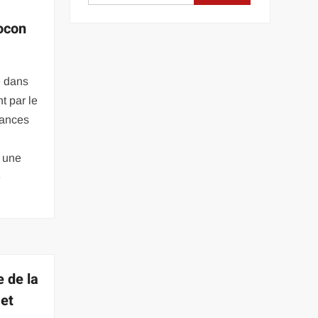
ocon
é dans
 par le
uances
r une
e
 de la
 et