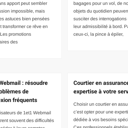
ans apport peut sembler
bagages pour un vol, de 
ssion impossible, mais
objets du quotidien peuven
es astuces bien pensées
susciter des interrogations
 transformer ce rêve en
leur admissibilité à bord. 
. Les promotions
ceux-ci, la pince à épiler,
aires des
Webmail : résoudre
Courtier en assurance
roblèmes de
expertise à votre ser
xion fréquents
Choisir un courtier en ass
c’est opter pour une expert
lisateurs de 1et1 Webmail
dédiée à vos besoins spéci
rent souvent des difficultés
Ces professionnels établis