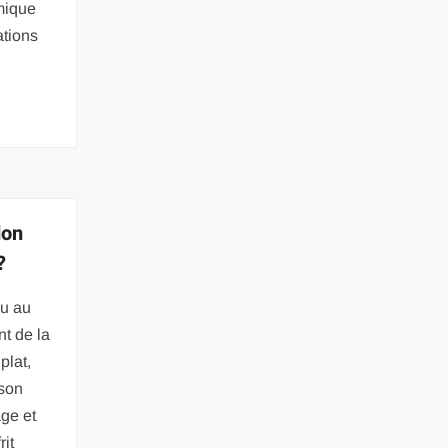
mique
ations
don
?
eu au
t de la
plat,
ison
age et
rit