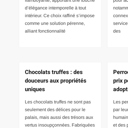
flamboyante, apportant une touche
pour ac
d’élégance intemporelle à tout
notamm
intérieur. Ce choix raffiné s’impose
connexi
comme une solution pérenne,
service 
alliant fonctionnalité
des
Chocolats truffes : des
Perro
douceurs aux propriétés
prix 
uniques
adopt
Les chocolats truffes ne sont pas
Les per
seulement des délices pour le
par leu
palais, mais aussi des trésors aux
humain
vertus insoupçonnées. Fabriquées
et des 