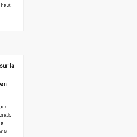
 haut,
sur la
 en
our
ionale
la
nts.