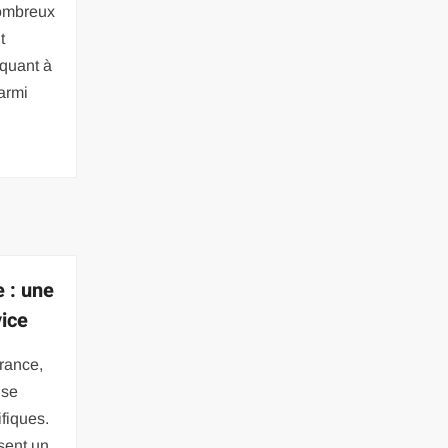
nombreux
t
 quant à
Parmi
 : une
vice
urance,
ise
fiques.
sent un