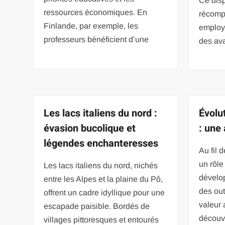
Ce disp
ressources économiques. En
récomp
Finlande, par exemple, les
employé
professeurs bénéficient d’une
des av
Les lacs italiens du nord :
Évolu
évasion bucolique et
: une
légendes enchanteresses
Au fil 
un rôle
Les lacs italiens du nord, nichés
dévelop
entre les Alpes et la plaine du Pô,
des out
offrent un cadre idyllique pour une
valeur 
escapade paisible. Bordés de
découv
villages pittoresques et entourés