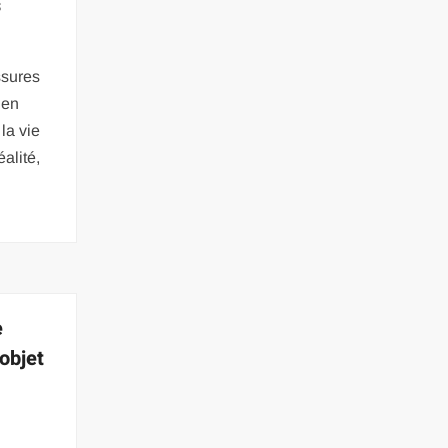
s
ssures
ien
la vie
alité,
e
objet