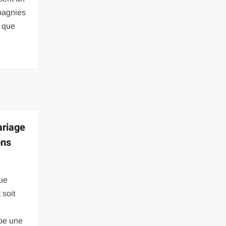
pagnies
t que
ariage
ons
que
 soit
upe une