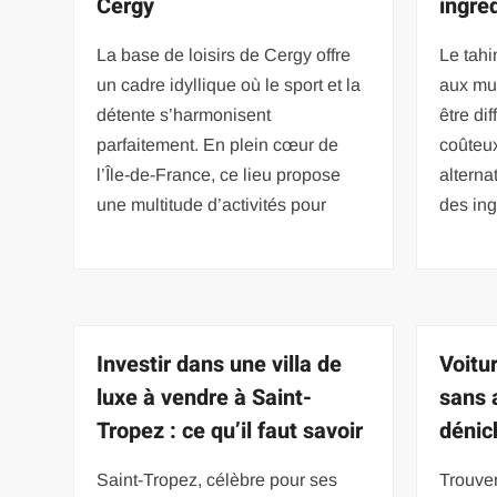
Cergy
ingré
La base de loisirs de Cergy offre
Le tahi
un cadre idyllique où le sport et la
aux mul
détente s’harmonisent
être dif
parfaitement. En plein cœur de
coûteu
l’Île-de-France, ce lieu propose
alterna
une multitude d’activités pour
des ing
Investir dans une villa de
Voitu
luxe à vendre à Saint-
sans 
Tropez : ce qu’il faut savoir
dénic
Saint-Tropez, célèbre pour ses
Trouver