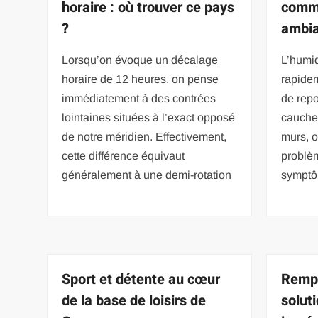
horaire : où trouver ce pays
comme
?
ambia
Lorsqu’on évoque un décalage
L’humi
horaire de 12 heures, on pense
rapide
immédiatement à des contrées
de repo
lointaines situées à l’exact opposé
cauche
de notre méridien. Effectivement,
murs, 
cette différence équivaut
problèm
généralement à une demi-rotation
symptô
Sport et détente au cœur
Rempl
de la base de loisirs de
solut