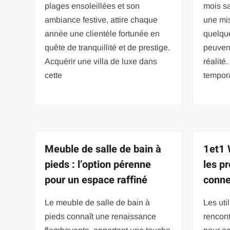
plages ensoleillées et son
mois s
ambiance festive, attire chaque
une mi
année une clientèle fortunée en
quelqu
quête de tranquillité et de prestige.
peuvent
Acquérir une villa de luxe dans
réalité
cette
tempor
Meuble de salle de bain à
1et1 
pieds : l’option pérenne
les p
pour un espace raffiné
conne
Le meuble de salle de bain à
Les uti
pieds connaît une renaissance
rencont