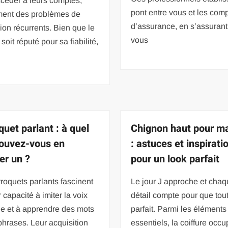
céder à leurs comptes,
pont entre vous et les com
ent des problèmes de
d’assurance, en s’assuran
on récurrents. Bien que le
vous
soit réputé pour sa fiabilité,
quet parlant : à quel
Chignon haut pour m
pouvez-vous en
: astuces et inspirati
er un ?
pour un look parfait
roquets parlants fascinent
Le jour J approche et cha
r capacité à imiter la voix
détail compte pour que tout
e et à apprendre des mots
parfait. Parmi les éléments
phrases. Leur acquisition
essentiels, la coiffure occ