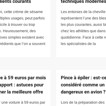
dients courants
techniques moderne
ni, cette crème de sésame
Les entorses de la cheville
tiples usages, peut parfois
représentent l’une des ble
ficile à trouver ou trop
les plus courantes, aussi b
x. Heureusement, des
chez les athlètes que dans 
tives simples existent avec
quotidienne. Face à cette ré
rédients que l’on a souvent
les spécialistes de la
re à 59 euros par mois
Pince à épiler : est-c
apport : astuces pour
considéré comme un 
her la meilleure offre
dangereux en avion ?
 une voiture à 59 euros par
Lors de la préparation des