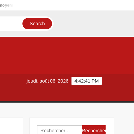
nes comme Vendôme pour ceux qui fuient les grandes métropoles
jeudi, août 06, 2026
4:42:42 PM
e
Rechercher :