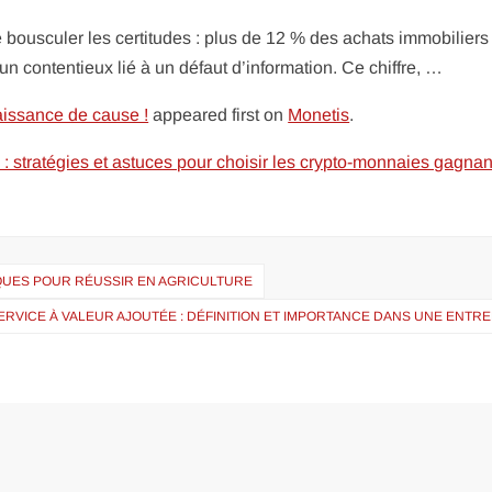
e bousculer les certitudes : plus de 12 % des achats immobiliers
n contentieux lié à un défaut d’information. Ce chiffre, …
aissance de cause !
appeared first on
Monetis
.
 : stratégies et astuces pour choisir les crypto-monnaies gagna
IQUES POUR RÉUSSIR EN AGRICULTURE
ERVICE À VALEUR AJOUTÉE : DÉFINITION ET IMPORTANCE DANS UNE ENTR