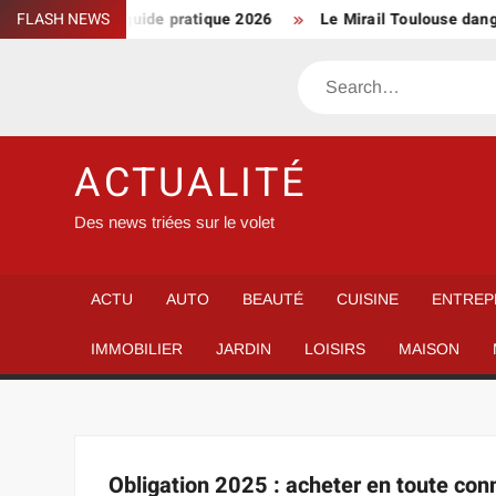
Skip
res décimales : guide pratique 2026
FLASH NEWS
Le Mirail Toulouse danger
to
content
Search
ACTUALITÉ
Des news triées sur le volet
ACTU
AUTO
BEAUTÉ
CUISINE
ENTREP
IMMOBILIER
JARDIN
LOISIRS
MAISON
Obligation 2025 : acheter en toute con