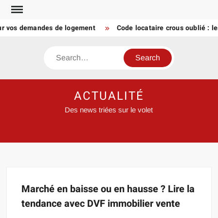
Skip
to
sur vos demandes de logement
Code locataire crous oublié : l
content
Search
ACTUALITÉ
Des news triées sur le volet
Marché en baisse ou en hausse ? Lire la
tendance avec DVF immobilier vente