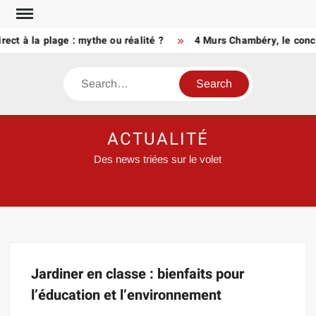
Skip
to
ct à la plage : mythe ou réalité ?
4 Murs Chambéry, le conce
content
Search
ACTUALITÉ
Des news triées sur le volet
Jardiner en classe : bienfaits pour
l’éducation et l’environnement