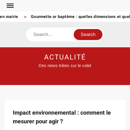
Skip
to
en mairie
Gourmette or baptême : quelles dimensions et quel 
content
Search
ACTUALITÉ
Des news triées sur le volet
Impact environnemental : comment le
mesurer pour agir ?