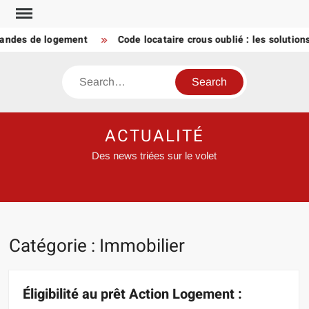
Skip
to
des de logement
Code locataire crous oublié : les solutions q
content
Search
ACTUALITÉ
Des news triées sur le volet
Catégorie :
Immobilier
Éligibilité au prêt Action Logement :