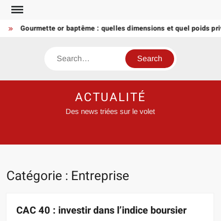
Skip
to
Gourmette or baptême : quelles dimensions et quel poids privilég
content
Search
ACTUALITÉ
Des news triées sur le volet
Catégorie :
Entreprise
CAC 40 : investir dans l’indice boursier