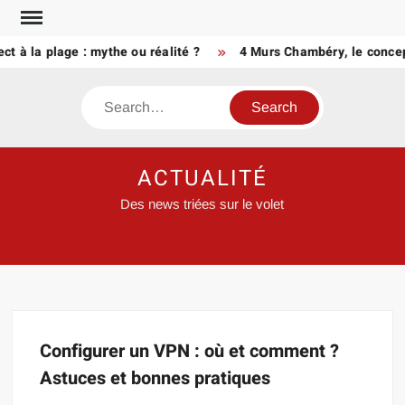
Skip
to
t à la plage : mythe ou réalité ?
4 Murs Chambéry, le concep
content
Search
ACTUALITÉ
Des news triées sur le volet
Configurer un VPN : où et comment ?
Astuces et bonnes pratiques