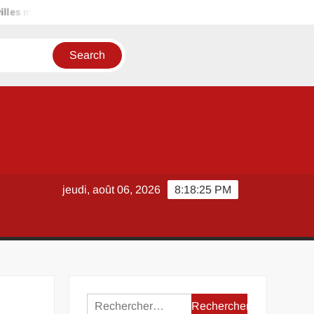
illes moyennes comme Vendôme pour ceux qui fuient les grandes m
jeudi, août 06, 2026
8:18:25 PM
Rechercher :