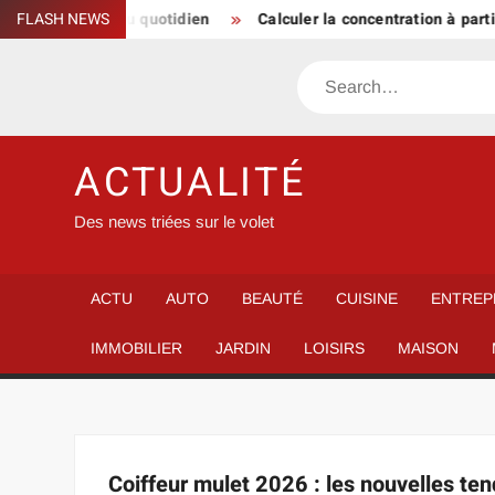
Skip
soire de style au quotidien
FLASH NEWS
Calculer la concentration à partir
to
content
Search
ACTUALITÉ
Des news triées sur le volet
ACTU
AUTO
BEAUTÉ
CUISINE
ENTREP
IMMOBILIER
JARDIN
LOISIRS
MAISON
Coiffeur mulet 2026 : les nouvelles te