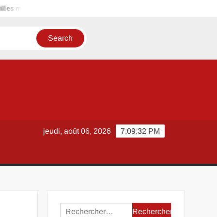
illes moyennes comme Vendôme pour ceux qui fuient les grandes m
jeudi, août 06, 2026
7:09:32 PM
Rechercher :