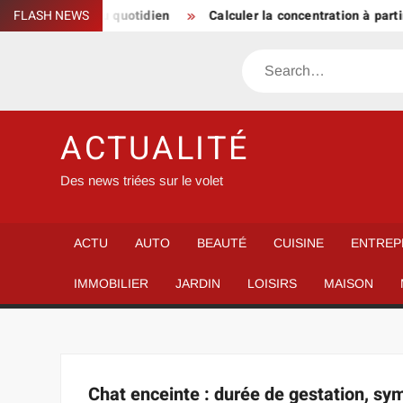
Skip
soire de style au quotidien
FLASH NEWS
Calculer la concentration à partir
to
content
Search
ACTUALITÉ
Des news triées sur le volet
ACTU
AUTO
BEAUTÉ
CUISINE
ENTREP
IMMOBILIER
JARDIN
LOISIRS
MAISON
Chat enceinte : durée de gestation, s